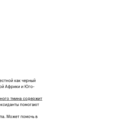
естной как черный
ной Африки и Юго-
ного тмина содержит
оксиданты помогают
па. Может помочь в