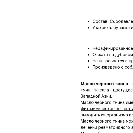
Добавить в корзин
Состав:
Сыродавлен
Упаковка:
бутылка 
Нерафинированное 
Отжато на дубовом 
Не нагревается в 
Произведено с соб
Масло черного тмина
- 
тмин. Нигелла - цветуще
Западной Азии.
Масло черного тмина им
фитохимическое веществ
выводить из организма 
Масло черного тмина мож
лечении ревматоидного 