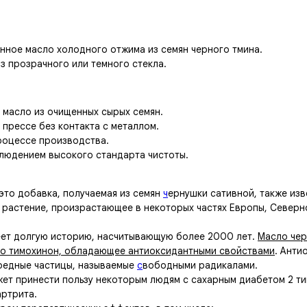
у
ное масло холодного отжима из семян черного тмина.
из прозрачного или темного стекла.
масло из очищенных сырых семян.
прессе без контакта с металлом.
процессе производства.
людением высокого стандарта чистоты.
это добавка, получаемая из семян
ч
ернушки сативной
,
также изв
е растение, произрастающее в некоторых частях Европы, Север
еет долгую историю, насчитывающую более 2000 лет.
Масло чер
о тимохинон, обладающее антиоксидантными свойствами
. Анти
вредные частицы, называемые
с
вободными радикалами.
ет принести пользу некоторым людям с сахарным диабетом 2 ти
артрита.