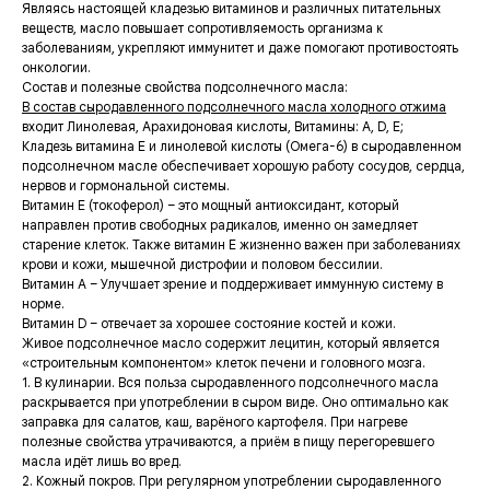
Являясь настоящей кладезью витаминов и различных питательных
веществ, масло повышает сопротивляемость организма к
заболеваниям, укрепляют иммунитет и даже помогают противостоять
онкологии.
Состав и полезные свойства подсолнечного масла:
В состав сыродавленного подсолнечного масла холодного отжима
входит Линолевая, Арахидоновая кислоты, Витамины: A, D, E;
Кладезь витамина Е и линолевой кислоты (Омега-6) в сыродавленном
подсолнечном масле обеспечивает хорошую работу сосудов, сердца,
нервов и гормональной системы.
Витамин Е (токоферол) – это мощный антиоксидант, который
направлен против свободных радикалов, именно он замедляет
старение клеток. Также витамин Е жизненно важен при заболеваниях
крови и кожи, мышечной дистрофии и половом бессилии.
Витамин А – Улучшает зрение и поддерживает иммунную систему в
норме.
Витамин D – отвечает за хорошее состояние костей и кожи.
Живое подсолнечное масло содержит лецитин, который является
«строительным компонентом» клеток печени и головного мозга.
1. В кулинарии. Вся польза сыродавленного подсолнечного масла
раскрывается при употреблении в сыром виде. Оно оптимально как
заправка для салатов, каш, варёного картофеля. При нагреве
полезные свойства утрачиваются, а приём в пищу перегоревшего
масла идёт лишь во вред.
2. Кожный покров. При регулярном употреблении сыродавленного