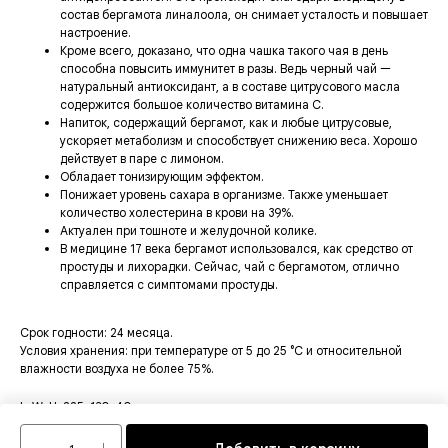
состав бергамота линалоола, он снимает усталость и повышает
настроение.
Кроме всего, доказано, что одна чашка такого чая в день
способна повысить иммунитет в разы. Ведь черный чай —
натуральный антиоксидант, а в составе цитрусового масла
содержится большое количество витамина С.
Напиток, содержащий бергамот, как и любые цитрусовые,
ускоряет метаболизм и способствует снижению веса. Хорошо
действует в паре с лимоном.
Обладает тонизирующим эффектом.
Понижает уровень сахара в организме. Также уменьшает
количество холестерина в крови на 39%.
Актуален при тошноте и желудочной колике.
В медицине 17 века бергамот использовался, как средство от
простуды и лихорадки. Сейчас, чай с бергамотом, отлично
справляется с симптомами простуды.
Срок годности: 24 месяца.
Условия хранения: при температуре от 5 до 25 °C и относительной
влажности воздуха не более 75%.
LxWxH: 225x130x40 mm
Weight: 100 g