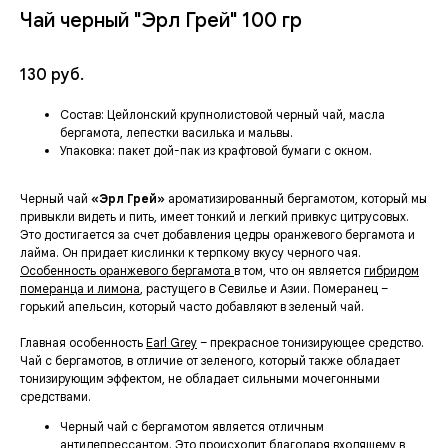
Чай черный "Эрл Грей" 100 гр
130
руб.
Состав:
Цейлонский крупнолистовой черный чай, масла
бергамота, лепестки василька и мальвы.
Упаковка:
пакет дой-пак из крафтовой бумаги с окном.
Черный чай
«Эрл Грей»
ароматизированный бергамотом, который мы
привыкли видеть и пить, имеет тонкий и легкий привкус цитрусовых.
Это достигается за счет добавления цедры оранжевого бергамота и
лайма. Он придает кислинки к терпкому вкусу черного чая.
Особенность оранжевого бергамота
в том, что он является
гибридом
померанца и лимона
, растущего в Севилье и Азии. Померанец –
горький апельсин, который часто добавляют в зеленый чай.
Главная особенность
Earl Grey
– прекрасное тонизирующее средство.
Чай с бергамотов, в отличие от зеленого, который также обладает
тонизирующим эффектом, не обладает сильными мочегонными
средствами.
Черный чай с бергамотом является отличным
антидепрессантом. Это происходит благодаря входящему в