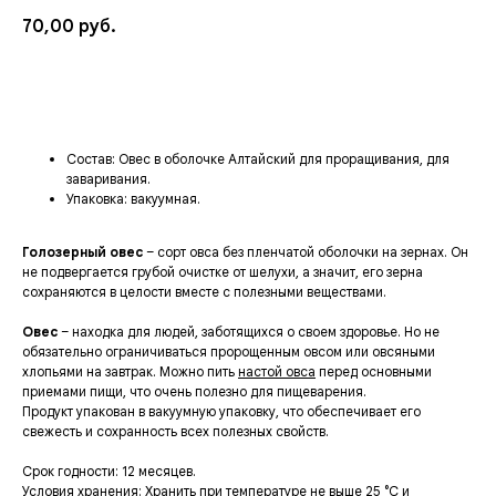
70,00
руб.
Добавить в корзину
Состав:
Овес в оболочке Алтайский для проращивания, для
заваривания.
Упаковка:
вакуумная
.
Голозерный овес
– сорт овса без пленчатой оболочки на зернах. Он
не подвергается грубой очистке от шелухи, а значит, его зерна
сохраняются в целости вместе с полезными веществами.
Овес
– находка для людей, заботящихся о своем здоровье. Но не
обязательно ограничиваться пророщенным овсом или овсяными
хлопьями на завтрак. Можно пить
настой овса
перед основными
приемами пищи, что очень полезно для пищеварения.
Продукт упакован в вакуумную упаковку, что обеспечивает его
свежесть и сохранность всех полезных свойств.
Срок годности:
12 месяцев.
Условия хранения:
Хранить при температуре не выше 25 °C и