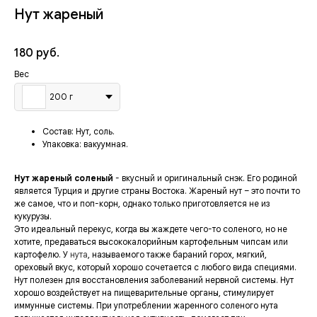
Нут жареный
180
руб.
Вес
200 г
Состав:
Нут, соль
.
Упаковка:
вакуумная.
Нут жареный соленый
- вкусный и оригинальный снэк. Его родиной
является Турция и другие страны Востока. Жареный нут – это почти то
же самое, что и поп-корн, однако только приготовляется не из
кукурузы.
Это идеальный перекус, когда вы жаждете чего-то соленого, но не
хотите, предаваться высококалорийным картофельным чипсам или
картофелю. У
нута
, называемого также бараний горох, мягкий,
ореховый вкус, который хорошо сочетается с любого вида специями.
Нут полезен для восстановления заболеваний нервной системы. Нут
хорошо воздействует на пищеварительные органы, стимулирует
иммунные системы. При употреблении жаренного соленого нута